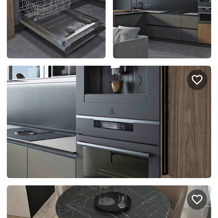
Подключение техники
Портфолио проектов
Способы оплаты
Индивидуальный
технический проект
Корпоративным клиентам
Салоны продаж
Рассрочка онлайн
О компании
Отзывы
Москва и МО
Казань
Санкт-Петербург
Нижний Новгород
© 1996-2026 Фабрика мебели «Стильные Кухни»