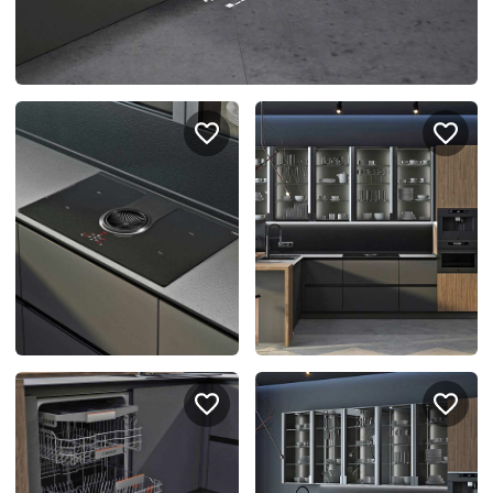
спроектировать мебель в
стекла для гардеробн
ванной, чтобы не открывать
которые покажут всё в
ящики сто раз
лучшем виде
5
4314
5
2995
Услуги
Покупателям
Дизайн-проект
Акции
Замер помещения
Вопросы и ответы
Кредит и рассрочка
Документация
Сборка и установка
Кухни на заказ
Гарантии
Цены
Доставка
Блог