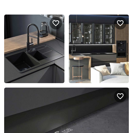
Портфолио проектов
Галерея
интерьеров
Найдите своё
вдохновение
Блог
Правило мокрых рук: как
Витрина как в бутике: 