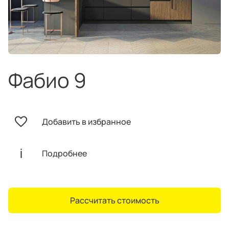
техника
и скидки
Специальные
предложения
Салоны продаж
Десятки образцов в каждом салоне
Фабио 9
Добавить в избранное
О компании
Корпоративным
Дизайнерам
клиентам
интерьеров
Подробнее
Рассчитать стоимость