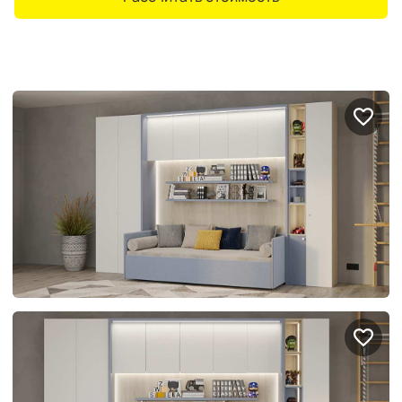
Портфолио проектов
Галерея
интерьеров
Найдите своё
вдохновение
Блог
Правило мокрых рук: как
Витрина как в бутике: 