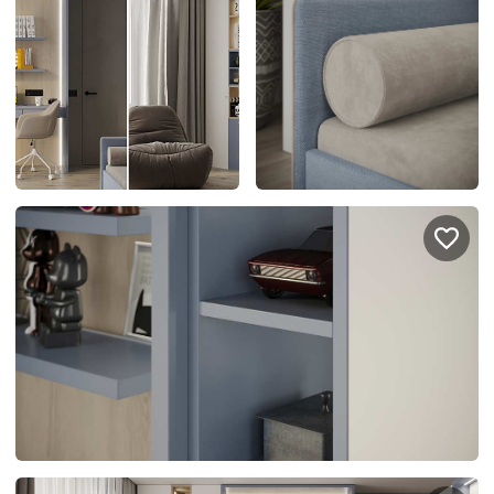
Подключение техники
Портфолио проектов
Способы оплаты
Индивидуальный
технический проект
Корпоративным клиентам
Салоны продаж
Рассрочка онлайн
О компании
Отзывы
Москва и МО
Казань
Санкт-Петербург
Нижний Новгород
© 1996-2026 Фабрика мебели «Стильные Кухни»