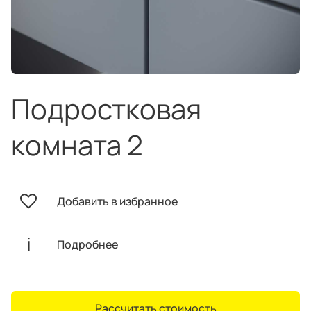
техника
и скидки
Специальные
предложения
Салоны продаж
Десятки образцов в каждом салоне
Подростковая
комната 2
О компании
Корпоративным
Дизайнерам
Добавить в избранное
клиентам
интерьеров
Подробнее
Рассчитать стоимость