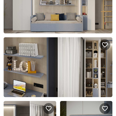
спроектировать мебель в
стекла для гардеробн
ванной, чтобы не открывать
которые покажут всё в
ящики сто раз
лучшем виде
5
3614
5
2538
Услуги
Покупателям
Дизайн-проект
Акции
Замер помещения
Вопросы и ответы
Кредит и рассрочка
Документация
Сборка и установка
Кухни на заказ
Гарантии
Цены
Доставка
Блог