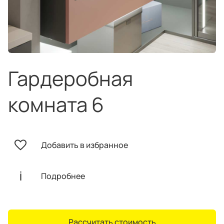
техника
и скидки
Специальные
предложения
Салоны продаж
Десятки образцов в каждом салоне
Гардеробная
комната 6
О компании
Корпоративным
Дизайнерам
Добавить в избранное
клиентам
интерьеров
Подробнее
Рассчитать стоимость