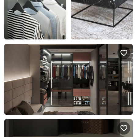
спроектировать мебель в
стекла для гардеробн
ванной, чтобы не открывать
которые покажут всё в
ящики сто раз
лучшем виде
5
4314
5
2995
Услуги
Покупателям
Дизайн-проект
Акции
Замер помещения
Вопросы и ответы
Кредит и рассрочка
Документация
Сборка и установка
Кухни на заказ
Гарантии
Цены
Доставка
Блог