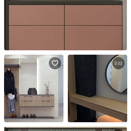
Подключение техники
Портфолио проектов
Способы оплаты
Индивидуальный
технический проект
Корпоративным клиентам
Салоны продаж
Рассрочка онлайн
О компании
Отзывы
0.04
Москва и МО
Казань
Санкт-Петербург
Нижний Новгород
© 1996-2026 Фабрика мебели «Стильные Кухни»