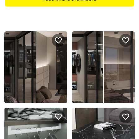
Портфолио проектов
Галерея
интерьеров
Найдите своё
вдохновение
Блог
Правило мокрых рук: как
Витрина как в бутике: 