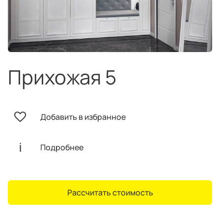
техника
и скидки
Специальные
предложения
Салоны продаж
Десятки образцов в каждом салоне
Прихожая 5
Добавить в избранное
О компании
Корпоративным
Дизайнерам
клиентам
интерьеров
Подробнее
Рассчитать стоимость