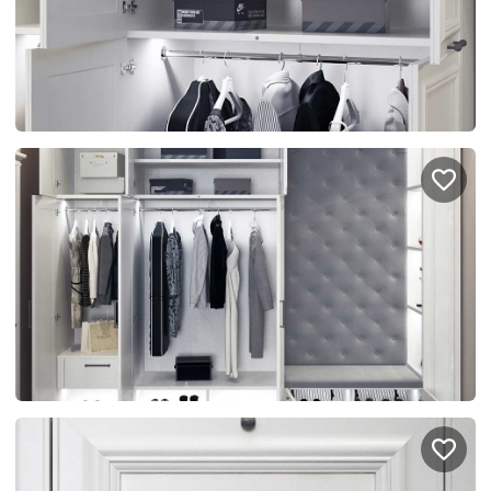
Подключение техники
Портфолио проектов
Способы оплаты
Индивидуальный
технический проект
Корпоративным клиентам
Салоны продаж
Рассрочка онлайн
О компании
Отзывы
Москва и МО
Казань
Санкт-Петербург
Нижний Новгород
© 1996-2026 Фабрика мебели «Стильные Кухни»