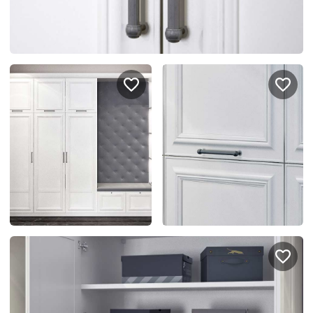
спроектировать мебель в
стекла для гардеробн
ванной, чтобы не открывать
которые покажут всё в
ящики сто раз
лучшем виде
5
4314
5
2995
Услуги
Покупателям
Дизайн-проект
Акции
Замер помещения
Вопросы и ответы
Кредит и рассрочка
Документация
Сборка и установка
Кухни на заказ
Гарантии
Цены
Доставка
Блог