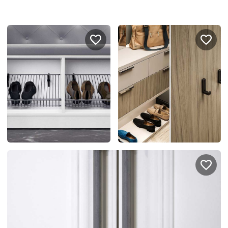
Портфолио проектов
Галерея
интерьеров
Найдите своё
вдохновение
Блог
Правило мокрых рук: как
Витрина как в бутике: 