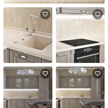
спроектировать мебель в
стекла для гардеробн
ванной, чтобы не открывать
которые покажут всё в
ящики сто раз
лучшем виде
5
4314
5
2995
Услуги
Покупателям
Дизайн-проект
Акции
Замер помещения
Вопросы и ответы
Кредит и рассрочка
Документация
Сборка и установка
Кухни на заказ
Гарантии
Цены
Доставка
Блог