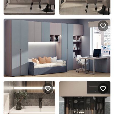
Подключение техники
Портфолио проектов
Способы оплаты
Индивидуальный
технический проект
Корпоративным клиентам
Салоны продаж
Рассрочка онлайн
О компании
Отзывы
Москва и МО
Казань
Санкт-Петербург
Нижний Новгород
© 1996-2026 Фабрика мебели «Стильные Кухни»