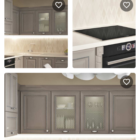
Портфолио проектов
Галерея
интерьеров
Найдите своё
вдохновение
Блог
Правило мокрых рук: как
Витрина как в бутике: 