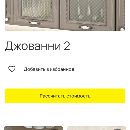
техника
и скидки
Специальные
предложения
Салоны продаж
Десятки образцов в каждом салоне
Джованни 2
Добавить в избранное
О компании
Корпоративным
Дизайнерам
клиентам
интерьеров
Рассчитать стоимость