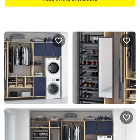
Портфолио проектов
Галерея
интерьеров
Найдите своё
вдохновение
Блог
Правило мокрых рук: как
Витрина как в бутике: 