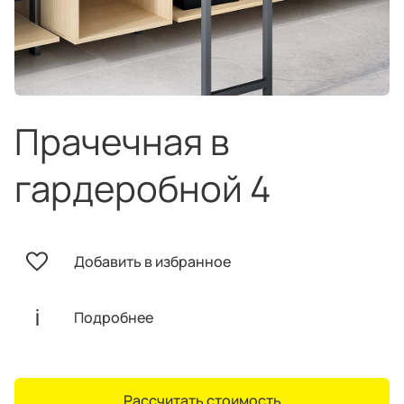
техника
и скидки
Специальные
предложения
Салоны продаж
Десятки образцов в каждом салоне
Прачечная в
гардеробной 4
О компании
Корпоративным
Дизайнерам
Добавить в избранное
клиентам
интерьеров
Подробнее
Рассчитать стоимость