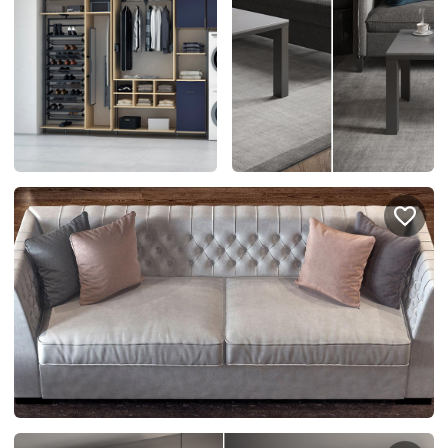
Подключение техники
Портфолио проектов
Способы оплаты
Индивидуальный
технический проект
Корпоративным клиентам
Салоны продаж
Рассрочка онлайн
О компании
Отзывы
Москва и МО
Казань
Санкт-Петербург
Нижний Новгород
© 1996-2026 Фабрика мебели «Стильные Кухни»