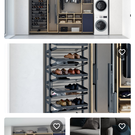
спроектировать мебель в
стекла для гардеробн
ванной, чтобы не открывать
которые покажут всё в
ящики сто раз
лучшем виде
5
4314
5
2995
Услуги
Покупателям
Дизайн-проект
Акции
Замер помещения
Вопросы и ответы
Кредит и рассрочка
Документация
Сборка и установка
Кухни на заказ
Гарантии
Цены
Доставка
Блог