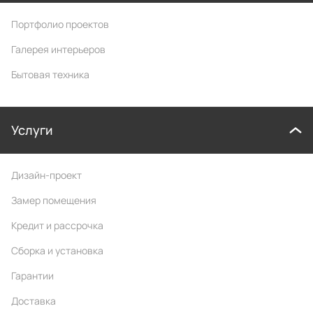
8 (800) 100-44-22
Режим работы
с 10:00 до 22:00
Мебель на заказ — это дорого?
Рассказываем, как купить выгоднее: каждую
неделю присылаем акционные предложения,
скидки и советы профессионалов. Выбрать
мебель мечты, которая прослужит долго и не
ударит по карману — реально.