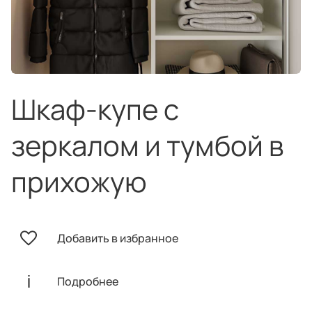
техника
и скидки
Специальные
предложения
Салоны продаж
Десятки образцов в каждом салоне
Шкаф-купе с
зеркалом и тумбой в
прихожую
О компании
Корпоративным
Дизайнерам
клиентам
интерьеров
Добавить в избранное
Подробнее