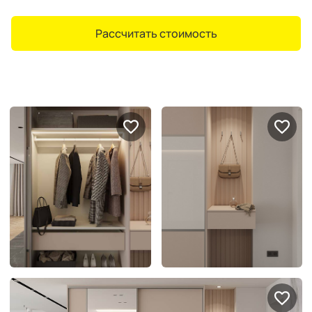
Рассчитать стоимость
Портфолио проектов
Галерея
интерьеров
Найдите своё
вдохновение
Блог
Правило мокрых рук: как
Витрина как в бутике: 