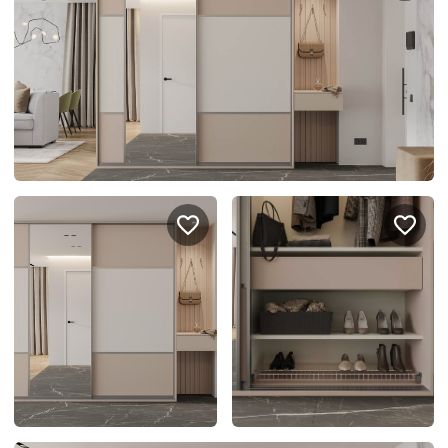
спроектировать мебель в
стекла для гардеробн
ванной, чтобы не открывать
которые покажут всё в
ящики сто раз
лучшем виде
5
4314
5
2995
Услуги
Покупателям
Дизайн-проект
Акции
Замер помещения
Вопросы и ответы
Кредит и рассрочка
Документация
Сборка и установка
Кухни на заказ
Гарантии
Цены
Доставка
Блог