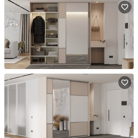
Подключение техники
Портфолио проектов
Способы оплаты
Индивидуальный
технический проект
Корпоративным клиентам
Салоны продаж
Рассрочка онлайн
О компании
Отзывы
Москва и МО
Казань
Санкт-Петербург
Нижний Новгород
© 1996-2026 Фабрика мебели «Стильные Кухни»