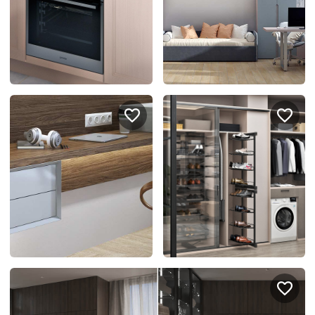
Подключение техники
Портфолио проектов
Способы оплаты
Индивидуальный
технический проект
Корпоративным клиентам
Салоны продаж
Рассрочка онлайн
О компании
Отзывы
Москва и МО
Казань
Санкт-Петербург
Нижний Новгород
© 1996-2026 Фабрика мебели «Стильные Кухни»