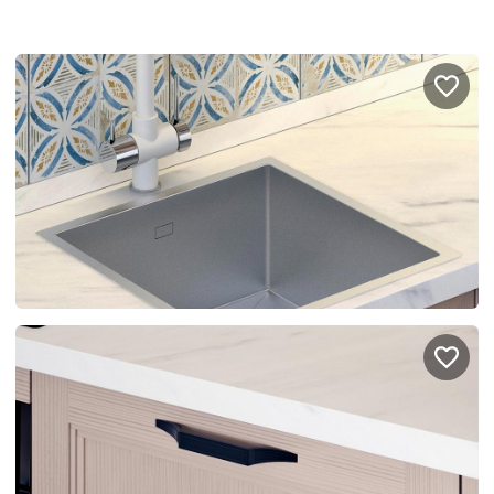
Портфолио проектов
Галерея
интерьеров
Найдите своё
вдохновение
Блог
Правило мокрых рук: как
Витрина как в бутике: 