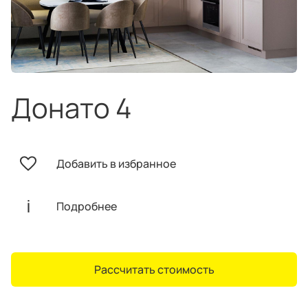
техника
и скидки
Специальные
предложения
Салоны продаж
Десятки образцов в каждом салоне
Донато 4
Добавить в избранное
О компании
Корпоративным
Дизайнерам
клиентам
интерьеров
Подробнее
Рассчитать стоимость