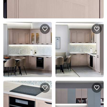
спроектировать мебель в
стекла для гардеробн
ванной, чтобы не открывать
которые покажут всё в
ящики сто раз
лучшем виде
5
4314
5
2995
Услуги
Покупателям
Дизайн-проект
Акции
Замер помещения
Вопросы и ответы
Кредит и рассрочка
Документация
Сборка и установка
Кухни на заказ
Гарантии
Цены
Доставка
Блог