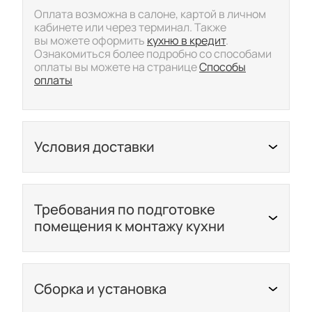
Оплата возможна в салоне, картой в личном
кабинете или через терминал. Также
вы можете оформить
кухню в кредит
.
Ознакомиться более подробно со способами
оплаты вы можете на странице
Способы
оплаты
Условия доставки
Скрыть/показать подр
Ознакомиться более подробно с условиями
доставки вы можете на странице
Доставки
Требования по подготовке
помещения к монтажу кухни
Скрыть/показать подр
С требованиями по подготовке помещения
можно ознакомиться в разделе
Документация по продукции
Сборка и установка
Скрыть/показать подр