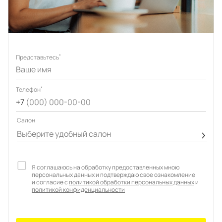
Подключение техники
Портфолио проектов
Способы оплаты
Индивидуальный
технический проект
Корпоративным клиентам
*
Представьтесь
Салоны продаж
Рассрочка онлайн
О компании
*
Телефон
+7
(000) 000-00-00
Отзывы
Cалон
Выберите удобный салон
Москва и МО
Казань
Я соглашаюсь на обработку предоставленных мною
Санкт-Петербург
Нижний Новгород
персональных данных и подтверждаю свое ознакомление
и согласие с
политикой обработки персональных данных
и
политикой конфиденциальности
© 1996-2026 Фабрика мебели «Стильные Кухни»