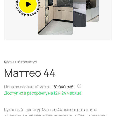
Д
В
И
И
В
Д
Ь
Е
Т
О
Е
С
Р
М
Т
О
Портфолио проектов
Галерея
интерьеров
Найдите своё
вдохновение
Кухонный гарнитур
Маттео 44
Блог
Цена за погонный метр —
81 940 руб.
Доступно в рассрочку на 12 и 24 месяца
Кухонный гарнитур Маттео 44 выполнен в стиле
Правило мокрых рук: как
Витрина как в бутике: 