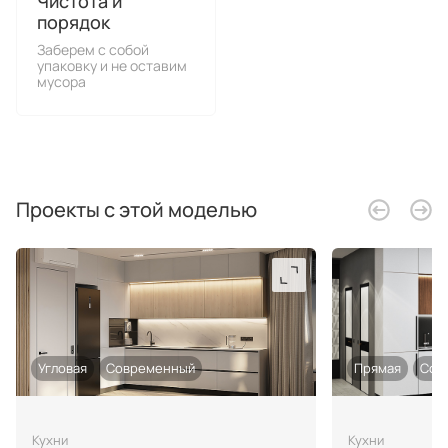
Чистота и
порядок
Заберем с собой
упаковку и не оставим
мусора
Проекты с этой моделью
Угловая
Современный
Прямая
Сов
Кухни
Кухни