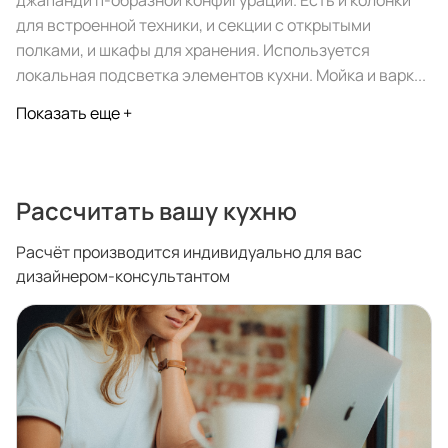
джапанди п-образной конфигурации. Есть и колонки
спроектировать мебель в
стекла для гардеробн
для встроенной техники, и секции с открытыми
ванной, чтобы не открывать
которые покажут всё в
полками, и шкафы для хранения. Используется
ящики сто раз
лучшем виде
локальная подсветка элементов кухни. Мойка и варк...
5
4314
5
2995
Показать еще +
Услуги
Покупателям
Рассчитать вашу кухню
Дизайн-проект
Акции
Расчёт производится индивидуально для вас
Замер помещения
Вопросы и ответы
дизайнером-консультантом
Кредит и рассрочка
Документация
Сборка и установка
Кухни на заказ
Гарантии
Цены
Доставка
Блог