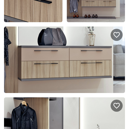
спроектировать мебель в
стекла для гардеробн
ванной, чтобы не открывать
которые покажут всё в
ящики сто раз
лучшем виде
5
3614
5
2538
Услуги
Покупателям
Дизайн-проект
Акции
Замер помещения
Вопросы и ответы
Кредит и рассрочка
Документация
Сборка и установка
Кухни на заказ
Гарантии
Цены
Доставка
Блог