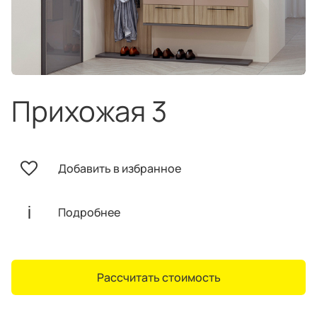
техника
и скидки
Специальные
предложения
Салоны продаж
Десятки образцов в каждом салоне
Прихожая 3
Добавить в избранное
О компании
Корпоративным
Дизайнерам
клиентам
интерьеров
Подробнее
Рассчитать стоимость