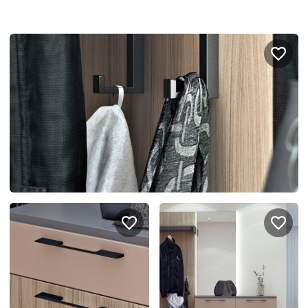
Портфолио проектов
Галерея
интерьеров
Найдите своё
вдохновение
Блог
Правило мокрых рук: как
Витрина как в бутике: 