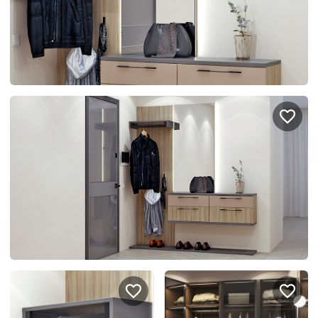
Подключение техники
Портфолио проектов
Способы оплаты
Индивидуальный
технический проект
Корпоративным клиентам
Салоны продаж
Рассрочка онлайн
О компании
Отзывы
Москва и МО
Казань
Санкт-Петербург
Нижний Новгород
© 1996-2026 Фабрика мебели «Стильные Кухни»